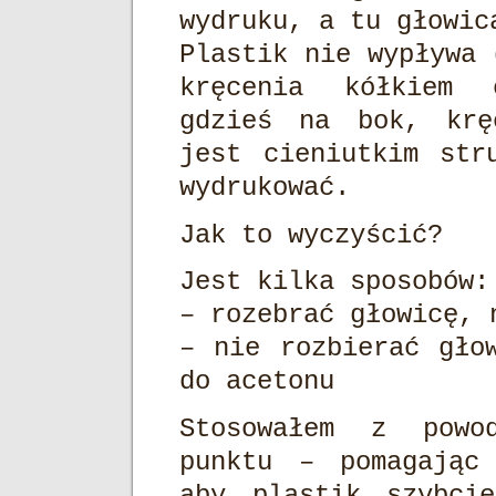
wydruku, a tu głowic
Plastik nie wypływa 
kręcenia kółkiem 
gdzieś na bok, krę
jest cieniutkim str
wydrukować.
Jak to wyczyścić?
Jest kilka sposobów:
– rozebrać głowicę, 
– nie rozbierać gło
do acetonu
Stosowałem z powod
punktu – pomagając
aby plastik szybci