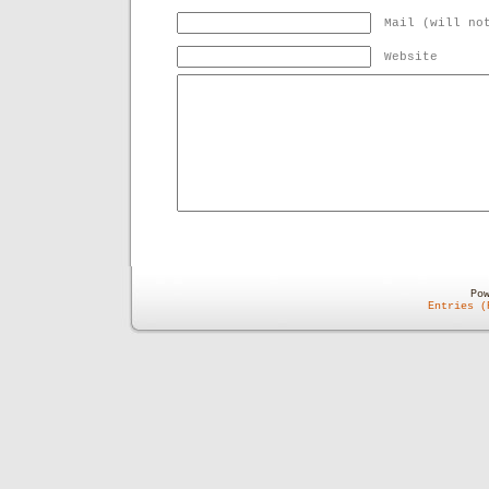
Mail (will no
Website
Po
Entries (