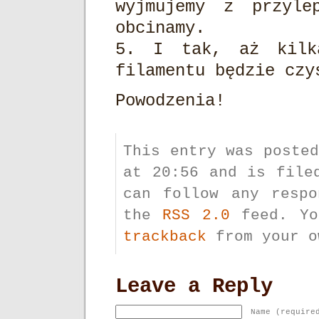
wyjmujemy z przyle
obcinamy.
5. I tak, aż kilk
filamentu będzie czy
Powodzenia!
This entry was poste
at 20:56 and is fil
can follow any respo
the
RSS 2.0
feed. Y
trackback
from your o
Leave a Reply
Name (require