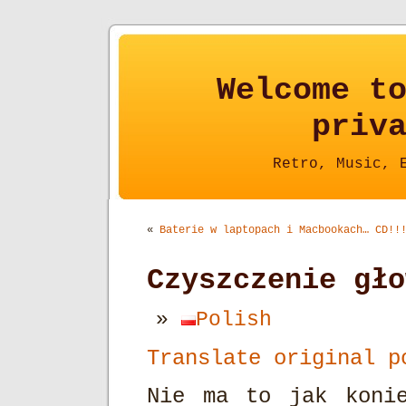
Welcome t
priv
Retro, Music, 
«
Baterie w laptopach i Macbookach… CD!!
Czyszczenie gło
Polish
Translate original p
Nie ma to jak konie