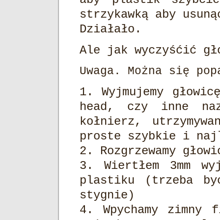
strzykawką aby usuną
Działało.
Ale jak wyczyśćić g
Uwaga. Można się pop
1. Wyjmujemy głowic
head, czy inne na
kołnierz, utrzymyw
proste szybkie i naj
2. Rozgrzewamy głowi
3. Wiertłem 3mm wy
plastiku (trzeba by
stygnie)
4. Wpychamy zimny f