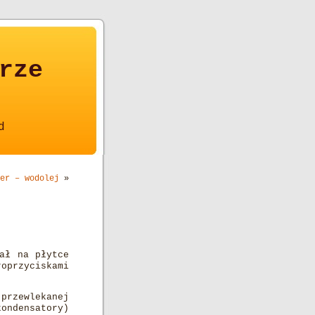
rze
d
er – wodolej
»
ał na płytce
przyciskami
przewlekanej
ondensatory)