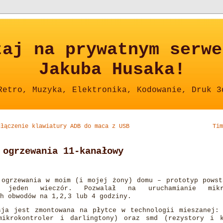
taj na prywatnym serwe
Jakuba Husaka!
Retro, Muzyka, Elektronika, Kodowanie, Druk 3
dłączenie klawiatury ADB do maca z USB
Tim
 ogrzewania 11-kanałowy
 ogrzewania w moim (i mojej żony) domu – prototyp powst
 jeden wieczór. Pozwalał na uruchamianie mikro
ch obwodów na 1,2,3 lub 4 godziny.
sja jest zmontowana na płytce w technologii mieszanej: 
mikrokontroler i darlingtony) oraz smd (rezystory i k