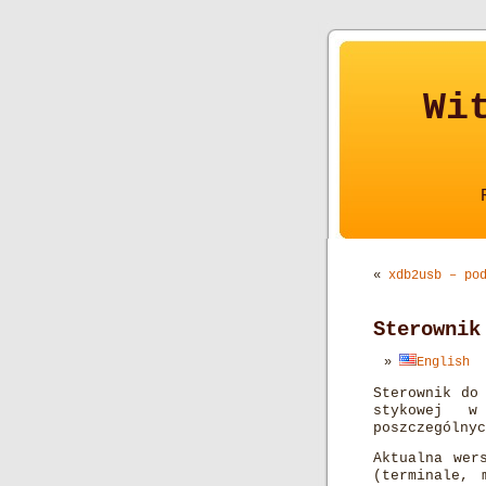
Wi
«
xdb2usb – po
Sterownik
English
Sterownik do
stykowej w
poszczególny
Aktualna wer
(terminale, 