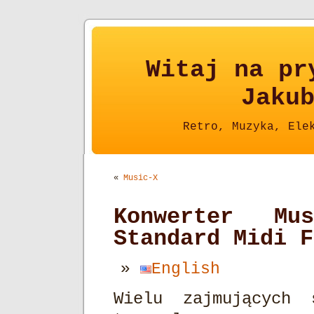
Witaj na pr
Jaku
Retro, Muzyka, Ele
«
Music-X
Konwerter M
Standard Midi F
English
Wielu zajmujących