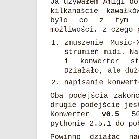
Ja używałem Amigi do
kilkanaście kawałk
było co z tym d
możliwości, z czego 
zmuszenie Music
strumień midi. Na
i konwerter s
Działało, ale duż
napisanie konwert
Oba podejścia zakoń
drugie podejście jes
Konwerter
v0.5
500
pythonie 2.5.1 do p
Powinno działać na