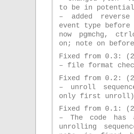
to be in potentia
– added reverse
event type before
now pgmchg, ctrl
on; note on befor
Fixed from 0.3: (
– file format che
Fixed from 0.2: (
– unroll sequen
only first unroll
Fixed from 0.1: (
– The code has 
unrolling sequen