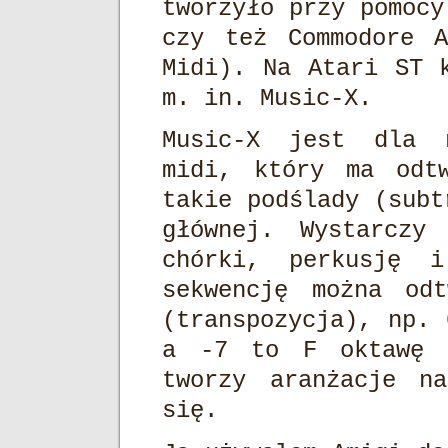
tworzyło przy pomocy
czy też Commodore A
Midi). Na Atari ST 
m. in. Music-X.
Music-X jest dla m
midi, który ma odt
takie podślady (subt
głównej. Wystarczy
chórki, perkusję 
sekwencję można od
(transpozycja), np.
a -7 to F oktawę n
tworzy aranżacje n
się.