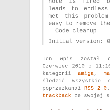
note is fired b
leads to endless
met this proble
easy to remove th
– Code cleanup
Initial version: 
Ten wpis został o
Czerwiec 2010 o 11:1
kategorii
amiga
,
ma
śledzić wszystkie 
poprzezkanał
RSS 2.0
trackback
ze swojej s