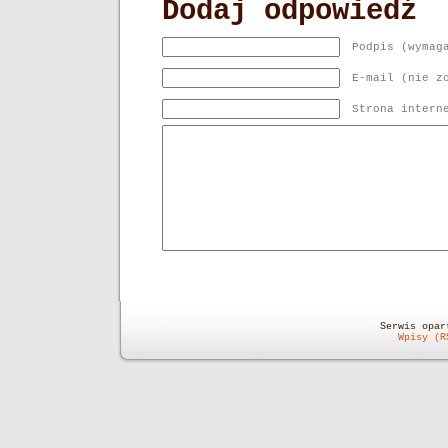
Dodaj odpowiedź
Podpis (wymag
E-mail (nie z
Strona intern
Serwis opa
Wpisy (R