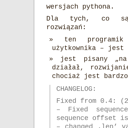
wersjach pythona.
Dla tych, co są 
rozwiązań:
ten programi
użytkownika – jest 
jest pisany „n
działał, rozwijan
chociaż jest bardzo
CHANGELOG:
Fixed from 0.4: (
– Fixed sequenc
sequence offset i
– changed ‚len’ v