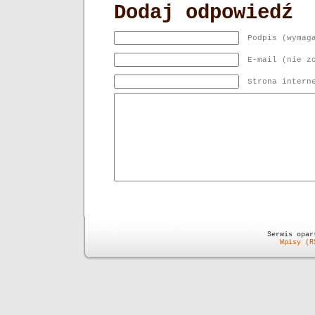
Dodaj odpowiedź
Podpis (wymag
E-mail (nie z
Strona intern
Serwis opa
Wpisy (R