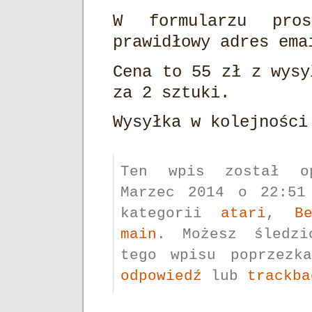
W formularzu pro
prawidłowy adres ema
Cena to 55 zł z wysy
za 2 sztuki.
Wysyłka w kolejności
Ten wpis został op
Marzec 2014 o 22:51
kategorii
atari
,
B
main
. Możesz śledzi
tego wpisu poprzez
odpowiedź
lub
trackba