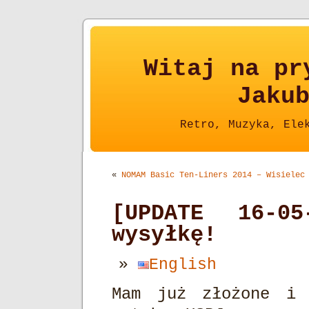
Witaj na pr
Jaku
Retro, Muzyka, Ele
«
NOMAM Basic Ten-Liners 2014 – Wisielec
[UPDATE 16-05
wysyłkę!
English
Mam już złożone i 