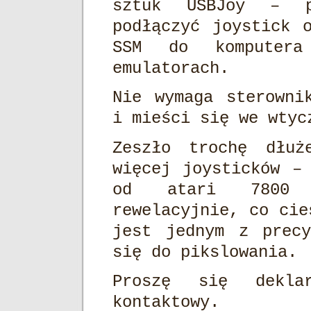
sztuk USBJoy – pr
podłączyć joystick 
SSM do kompute
emulatorach.
Nie wymaga sterowni
i mieści się we wtyc
Zeszło trochę dłuż
więcej joysticków –
od atari 7800 d
rewelacyjnie, co cie
jest jednym z precy
się do pikslowania.
Proszę się deklar
kontaktowy.