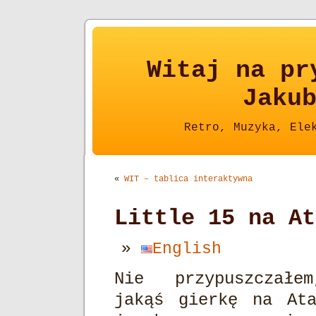
Witaj na pr
Jaku
Retro, Muzyka, Ele
«
WIT – tablica interaktywna
Little 15 na At
English
Nie przypuszczał
jakąś gierkę na At