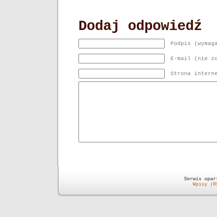
Dodaj odpowiedź
Podpis (wymag
E-mail (nie z
Strona intern
Serwis opa
Wpisy (R