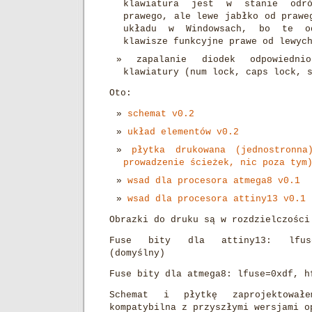
klawiatura jest w stanie odr
prawego, ale lewe jabłko od prawe
układu w Windowsach, bo te od
klawisze funkcyjne prawe od lewyc
zapalanie diodek odpowiedn
klawiatury (num lock, caps lock, 
Oto:
schemat v0.2
układ elementów v0.2
płytka drukowana (jednostronna
prowadzenie ścieżek, nic poza tym
wsad dla procesora atmega8 v0.1
wsad dla procesora attiny13 v0.1
Obrazki do druku są w rozdzielczości
Fuse bity dla attiny13: lfuse
(domyślny)
Fuse bity dla atmega8: lfuse=0xdf, h
Schemat i płytkę zaprojektowa
kompatybilna z przyszłymi wersjami o