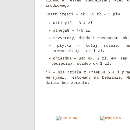
licencję jestem zobowiązany więc d
źródłowego.
Koszt części – ok. 15 zł – 5 piw!
attiny13 – 3-4 zł
atmega8 – 4-5 zł
rezystory, diody i rezonator- ok.
płytka – tutaj różnie, mo
uniwersalnej – ok 1 zł.
gniazdka – usb ok. 2 zł, ew. sam 
obcięcia), svideo ok 1 zł.
*) – nie działa z FreeBSD 5.4 i pra
wersjami. Testowany na Debianie, M
działa bez zarzutu.