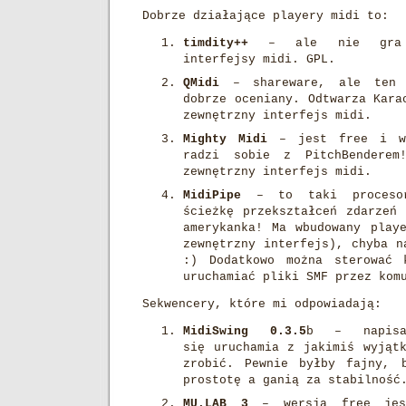
Dobrze działające playery midi to:
timdity++
– ale nie gra p
interfejsy midi. GPL.
QMidi
– shareware, ale ten 
dobrze oceniany. Odtwarza Kara
zewnętrzny interfejs midi.
Mighty Midi
– jest free i wy
radzi sobie z PitchBenderem
zewnętrzny interfejs midi.
MidiPipe
– to taki procesor
ścieżkę przekształceń zdarzeń
amerykanka! Ma wbudowany play
zewnętrzny interfejs), chyba n
:) Dodatkowo można sterować 
uruchamiać pliki SMF przez kom
Sekwencery, które mi odpowiadają:
MidiSwing 0.3.5
b – napis
się uruchamia z jakimiś wyjąt
zrobić. Pewnie byłby fajny, 
prostotę a ganią za stabilność
MU.LAB 3
– wersja free jes