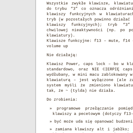
Wszystkie zwykłe klawisze, klawiat
do trybu “3” co oznacza odróżnian
klawiszy funkcyjnych w klawiaturac
tryb (w pozostałych powinno działać 
klawiszy funkcyjnych); tryb “3”
chwilowej nieaktywności (np. po po
klawiatury).
Klawisze funkcyjne: f13 – mute, f14 
volume up
Nie działają:
Klawisz Power, caps lock – bo w kl
standardowo, oraz NIE CIERPIĘ cap
wydłubany, w mini macu zablokowany w
klawiaturą – jest wyłączone (ale z
system myśli że zmieniono klawiat
tak, że ~ (tylda) nie działa.
Do zrobienia:
programowe przełączanie pomię
klawiszy a pecetowym (dotyczy f13
być może uda się opanować budzeni
zamiana klawiszy alt i jabłko; 