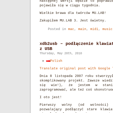
następnej wersji będzie to poprawi
pojawiła się w ciągu tygodnia.
Wielkie brawa dla twórców MU.LAB!
Zakupiłem MU.LAB 3. Jest świetny.
Posted in
mac
,
main
,
midi
,
music
xdb2usb – podłączenie klawia
z USB
Thursday, May 20th, 2010
Polish
Translate original post with Google 
Dnia 8 listopada 2007 roku stworzyy
skomplikowany projekt. Zawsze wied
się wie!), że jestem w stan
zaprogramować, ale też coś skonstruo
I oto jest!
Pierwszy wolny (od wolności) 
pozwalający podłączyć stare klawi