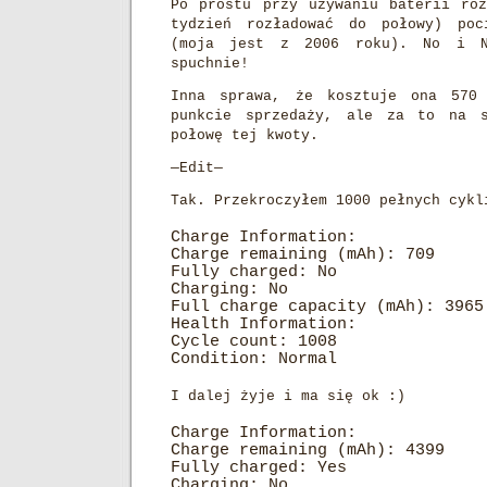
Po prostu przy używaniu baterii ro
tydzień rozładować do połowy) po
(moja jest z 2006 roku). No i N
spuchnie!
Inna sprawa, że kosztuje ona 570
punkcie sprzedaży, ale za to na s
połowę tej kwoty.
—Edit—
Tak. Przekroczyłem 1000 pełnych cykl
Charge Information:
Charge remaining (mAh): 709
Fully charged: No
Charging: No
Full charge capacity (mAh): 3965
Health Information:
Cycle count: 1008
Condition: Normal
I dalej żyje i ma się ok :)
Charge Information:
Charge remaining (mAh): 4399
Fully charged: Yes
Charging: No