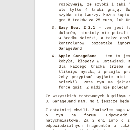
rozpływają, że szybki i taki 
ale tylko 4 traki grają. Św
szybko się tworzy. Można kupić
gra 8 traków za 25 euro, lub U
Easy Beat 2.2.1
– ten jest fa
dolarów, niestety nie potrafi
w środku ścieżki, a także obsł
kontrolerów, pozostałe igno
GarageBand.
Apple GarageBand
– ten to jest
kobyła, kłopoty w ustawieniu 
dla każdego tracka trzeba w
kliknięć myszką i przejść pr
żeby przypisać wyjście midi
ścieżki). Poza tym ma jakie
force quit. Z midi nie polecam
Ze wszystkich testowanych kupiłbym 
3; GarageBand mam. No i jeszcze będę
Z ostatniej chwili. Znalazłem buga w
o tym na forum. Odpowiedź 
natychmiastowa. Za 2 dni info o z
odpowiedzialnych fragmentów a tak