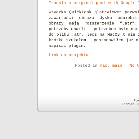
Translate original post with Google 
Wtyczka QuickLook qlatrviewer pozwa
zawartości obrazu dysku ośmiobit
obrazy mają rozszerzenie “.atr”
potrzeby chwili – potrzebne było nar
do pliku .atr, lecz na MacOS X nie 
krótko szukałem – postanowiłem już n
napisać plugin.
Link do projektu
Posted in
mac
,
main
|
No 
Po
Entries (