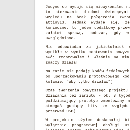
Jedyne co wydaje się niewykonalne n
to sterowanie diodami świecącym
względu na brak połączenia zwro
attiny13. Jednak wydaje się, ż
konieczne, to jeden dodatkowy prze
załatwi sprawę, podczas, gdy 
uwzględnione.
Nie odpowiadam za jakiekolwiek u
wynikłe w wyniku montowania powyżs
swój zmontowałem i właśnie na ni
znaczy działa!
Na razie nie podaję kodów źródłowych
po uporządkowaniu prototypowego ko
kolanie, “aby tylko działał”).
Czas tworzenia powyższego projektu
działania bez zarzutu – ok. 3 tygo
półdziałający prototyp zmontowany 
atmega8 gubiący bity ze względu
przerwań USB)
W projekcie użyłem doskonałej bi
wyłącznie programowej obsługi u