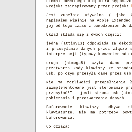
niemal dowolnego komputera wyposaż
Projekt zainspirowany przez projekt
Jest zupełnie używalna ( jako 
napisałem właśnie na Apple Extended
jej od tego czasu z powodzeniem do d
Układ składa się z dwóch części:
jedna (attiny13) odpowiada za dekod
i przesyłanie danych przez złącze 
interpretacji (typowy konwerter adb 
druga (atmega8) czyta dane prze
przetwarza kody klawiszy ze standa
usb, po czym przesyła dane przez usb
Nie ma możliwości przepełnienia 
zaimplementowane jest sterowanie pr
przesyłać!” – jeśli strona usb (atm
pobierania i przetwarzania danych.
Buforowanie klawiszy odbywa s
klawiaturze. Nie ma potrzeby powt
buforowania.
Co działa: