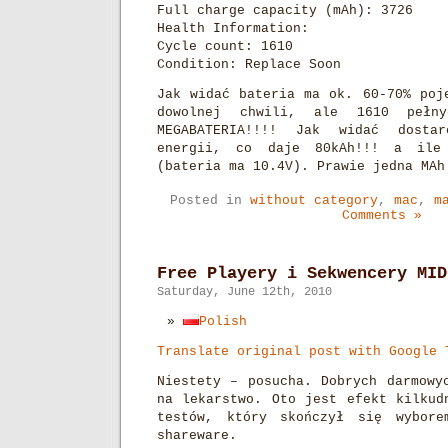
Full charge capacity (mAh): 3726
Health Information:
Cycle count: 1610
Condition: Replace Soon
Jak widać bateria ma ok. 60-70% poj
dowolnej chwili, ale 1610 pełn
MEGABATERIA!!!! Jak widać dosta
energii, co daje 80kAh!!! a ile
(bateria ma 10.4V). Prawie jedna MAh
Posted in
without category
,
mac
,
m
Comments »
Free Playery i Sekwencery MID
Saturday, June 12th, 2010
Polish
Translate original post with Google 
Niestety – posucha. Dobrych darmowy
na lekarstwo. Oto jest efekt kilkud
testów, który skończył się wybore
shareware.