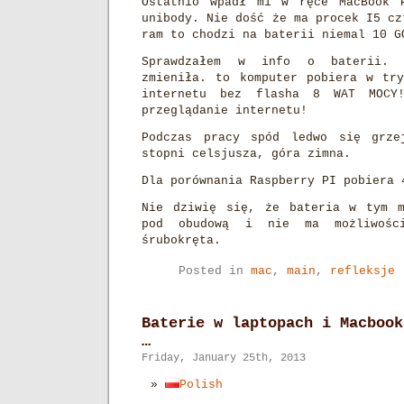
Ostatnio wpadł mi w ręce MacBook 
unibody. Nie dość że ma procek I5 cz
ram to chodzi na baterii niemal 10 G
Sprawdzałem w info o baterii. 
zmieniła. to komputer pobiera w tr
internetu bez flasha 8 WAT MOCY
przeglądanie internetu!
Podczas pracy spód ledwo się grz
stopni celsjusza, góra zimna.
Dla porównania Raspberry PI pobiera 
Nie dziwię się, że bateria w tym m
pod obudową i nie ma możliwośc
śrubokręta.
Posted in
mac
,
main
,
refleksje
Baterie w laptopach i Macbook
…
Friday, January 25th, 2013
Polish