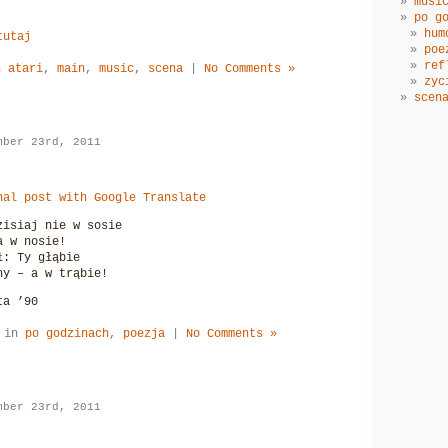
musi
po g
hum
tutaj
poe
ref
n
atari
,
main
,
music
,
scena
|
No Comments »
zyc
scen
mber 23rd, 2011
nal post with Google Translate
zisiaj nie w sosie
a w nosie!
ł: Ty głąbie
hy – a w trąbie!
ta ’90
d in
po godzinach
,
poezja
|
No Comments »
mber 23rd, 2011