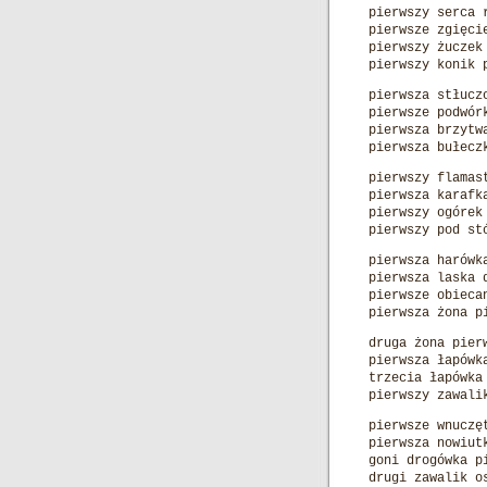
pierwszy serca 
pierwsze zgięci
pierwszy żuczek
pierwszy konik 
pierwsza stłucz
pierwsze podwór
pierwsza brzytw
pierwsza bułecz
pierwszy flamas
pierwsza karafk
pierwszy ogórek
pierwszy pod st
pierwsza harówk
pierwsza laska 
pierwsze obieca
pierwsza żona p
druga żona pier
pierwsza łapówk
trzecia łapówka
pierwszy zawali
pierwsze wnuczę
pierwsza nowiut
goni drogówka p
drugi zawalik o