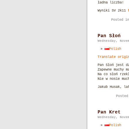
ładna liczba!
Wyniki SV 2k11
Posted i
Pan Słoń
Wednesday, Nove
Polish
Translate origi
Pan Słoń jest d
Zapewne muchy m
Na co słoń rzek
Nie w nosie muc
Jakub Husak, la
Poste
Pan Kret
Wednesday, Nove
Polish