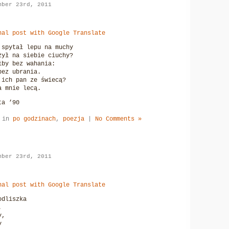
mber 23rd, 2011
nal post with Google Translate
 spytał lepu na muchy
żył na siebie ciuchy?
łby bez wahania:
bez ubrania.
 ich pan ze świecą?
a mnie lecą.
ta ’90
d in
po godzinach
,
poezja
|
No Comments »
mber 23rd, 2011
nal post with Google Translate
odliszka
.
y,
y