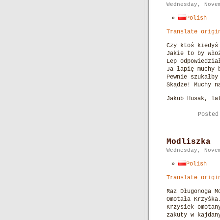
Wednesday, Nove
Polish
Translate origi
Czy ktoś kiedyś
Jakie to by wło
Lep odpowiedzia
Ja łapię muchy 
Pewnie szukałby
Skądże! Muchy n
Jakub Husak, la
Poste
Modliszka
Wednesday, Nove
Polish
Translate origi
Raz Długonoga M
Omotała Krzyśka
Krzysiek omotan
zakuty w kajdan