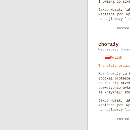
I uwiera go szy
Jakub Husak, la
Napisane pod wp
na najlepszy li
Poste
Chorąży
Wednesday, Nove
Polish
Translate origi
Raz Chorąży ze 
Spotkał profeso
co tak się prze
bezwstydnie wyk
że krzyknął: ko
Jakub Husak, la
Napisane pod wp
na najlepszy li
Poste