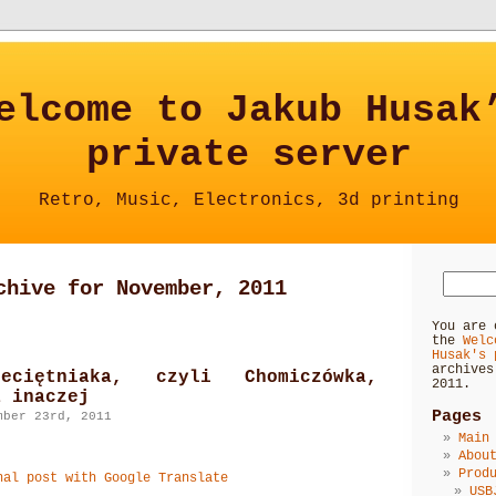
elcome to Jakub Husak
private server
Retro, Music, Electronics, 3d printing
chive for November, 2011
You are 
the
Welc
Husak's 
archives
eciętniaka, czyli Chomiczówka,
2011.
a inaczej
Pages
mber 23rd, 2011
Main
Abou
Prod
nal post with Google Translate
USB