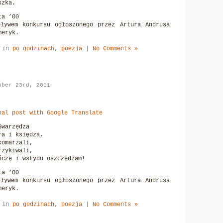
szka.
ta ’00
ływem konkursu ogłoszonego przez Artura Andrusa
meryk.
d in
po godzinach
,
poezja
|
No Comments »
mber 23rd, 2011
nal post with Google Translate
Swarzędza
ra i księdza,
komarzali,
rzykiwali,
ńczę i wstydu oszczędzam!
ta ’00
ływem konkursu ogłoszonego przez Artura Andrusa
meryk.
d in
po godzinach
,
poezja
|
No Comments »