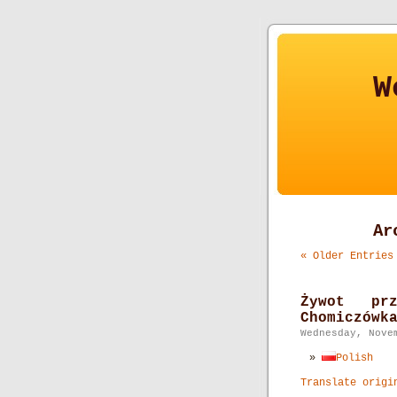
W
Ar
« Older Entries
Żywot prz
Chomiczówk
Wednesday, Nove
Polish
Translate origi