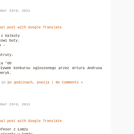
mber 23rd, 2011
nal post with Google Translate
 z Kalkuty
kowi buty.
m –
.
otruty.
ta ’00
ływem konkursu ogłoszonego przez Artura Andrusa
meryk.
d in
po godzinach
,
poezja
|
No Comments »
mber 23rd, 2011
nal post with Google Translate
ofesor z Łomży