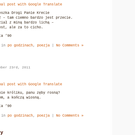
nal post with Google Translate
eszka Drogi Panie Krecie
ż – tam ciemno bardzo jest przecie.
ział z miną bardzo lichą –
est, ale za to cicho.
ta ’90
d in
po godzinach
,
poezja
|
No Comments »
mber 23rd, 2011
nal post with Google Translate
nie króliku, panu zęby rosną?
em, a kończą wiosną.
ta ’90
d in
po godzinach
,
poezja
|
No Comments »
hy