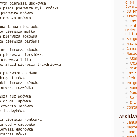
C=64,
rytm pierwsza usg-ówka
Joyst
e palca pierwsza myśl krótka
3D P
 pierwsza mrówka
Atar
pierwsza krówka
Env
Rid
ona lampa rtęciówka
Order
ko pierwsza mufka
Editi
a pierwsza lokówka
Amig
ka pierwsza parówka
Mac 
Game
ter pierwsza skuwka
Musi
a pierwsza piersiówka
Ata
 pierwsza lufka
Ami
ół zjazd pierwsza trzydniówka
Mid
a pierwsza dniówka
The 
druga tirówka
Elek
nki pierwsze słówka
Po g
ierwsza rozwódka
Hum
Poe
wsza już wdówka
Ref
a druga łapówka
Z ż
 czwarta łapówka
Cont
k i odwykówka
Archiv
ta pierwsza rentówka
Janu
ka cud – osobówka
Sept
ierwsza dachówka
June
statnia mówka..