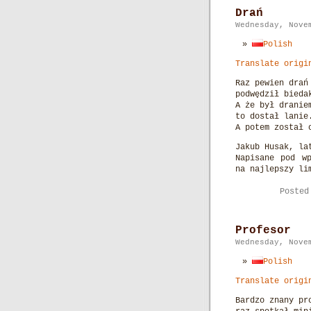
Drań
Wednesday, Nove
Polish
Translate origi
Raz pewien drań
podwędził bieda
A że był dranie
to dostał lanie
A potem został 
Jakub Husak, la
Napisane pod wp
na najlepszy li
Poste
Profesor
Wednesday, Nove
Polish
Translate origi
Bardzo znany pr