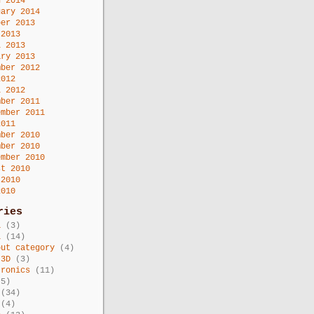
h 2014
uary 2014
ber 2013
 2013
l 2013
ary 2013
mber 2012
2012
l 2012
mber 2011
ember 2011
2011
mber 2010
mber 2010
ember 2010
st 2010
 2010
2010
ries
a
(3)
i
(14)
out category
(4)
 3D
(3)
tronics
(11)
5)
(34)
(4)