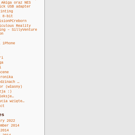
 Amiga oraz NES
ick USB adapter
rinting
i 8-bit
isionPCreborn
iculous Reality
ing – SillyVenture
on
a
& iPhone
s
c
ri
ga
i
Scene
tronika
odzinach …
or (własny)
zja :)
leksje…
ycia wzięte…
act
es
ary 2022
ember 2014
 2014