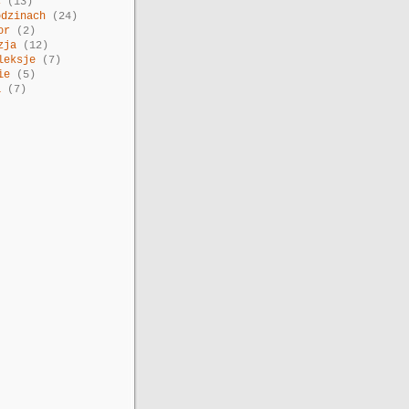
c
(13)
odzinach
(24)
or
(2)
zja
(12)
leksje
(7)
ie
(5)
a
(7)