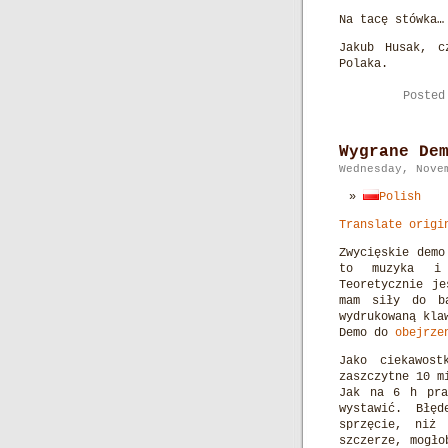
Na tacę stówka…
Jakub Husak, c
Polaka.
Poste
Wygrane De
Wednesday, Nove
Polish
Translate origi
Zwycięskie demo
to muzyka i 
Teoretycznie je
mam siły do b
wydrukowaną kla
Demo do
obejrze
Jako ciekawos
zaszczytne 10 m
Jak na 6 h pra
wystawić. Błę
sprzęcie, niż
szczerze, mogło