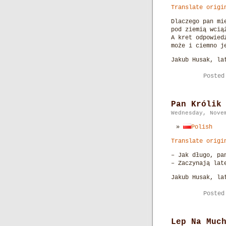
Translate origi
Dlaczego pan mi
pod ziemią wcią
A kret odpowied
może i ciemno j
Jakub Husak, la
Poste
Pan Królik
Wednesday, Nove
Polish
Translate origi
– Jak długo, pa
– Zaczynają lat
Jakub Husak, la
Poste
Lep Na Muc