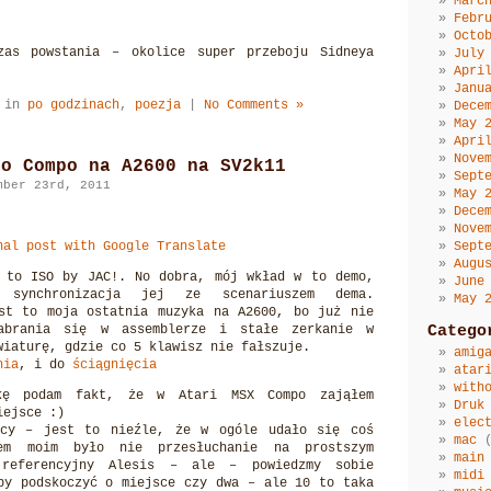
Marc
Febr
Octo
zas powstania – okolice super przeboju Sidneya
July
Apri
Janu
d in
po godzinach
,
poezja
|
No Comments »
Dece
May 
Apri
Nove
mo Compo na A2600 na SV2k11
Sept
mber 23rd, 2011
May 
Dece
Nove
nal post with Google Translate
Sept
Augu
 to ISO by JAC!. No dobra, mój wkład w to demo,
June
synchronizacja jej ze scenariuszem dema.
May 
st to moja ostatnia muzyka na A2600, bo już nie
abrania się w assemblerze i stałe zerkanie w
Catego
wiaturę, gdzie co 5 klawisz nie fałszuje.
amig
nia
, i do
ściągnięcia
atar
with
tkę podam fakt, że w Atari MSX Compo zająłem
Druk
iejsce :)
elec
cy – jest to nieźle, że w ogóle udało się coś
mac
(
dem moim było nie przesłuchanie na prostszym
main
 referencyjny Alesis – ale – powiedzmy sobie
midi
by podskoczyć o miejsce czy dwa – ale 10 to taka