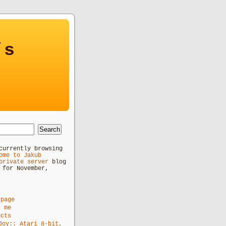
’s
currently browsing
ome to Jakub
private server
blog
 for November,
 page
t me
ucts
Joy:: Atari 8-bit,